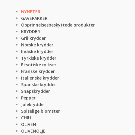
NYHETER
GAVEPAKKER
Opprinnelsesbeskyttede produkter
KRYDDER
Grillkrydder
Norske krydder
Indiske krydder
Tyrkiske krydder
Eksotiske mikser
Franske krydder
Italienske krydder
Spanske krydder
Snapskrydder
Pepper
Julekrydder
Spiselige blomster
CHILI
OLIVEN
OLIVENOLJE