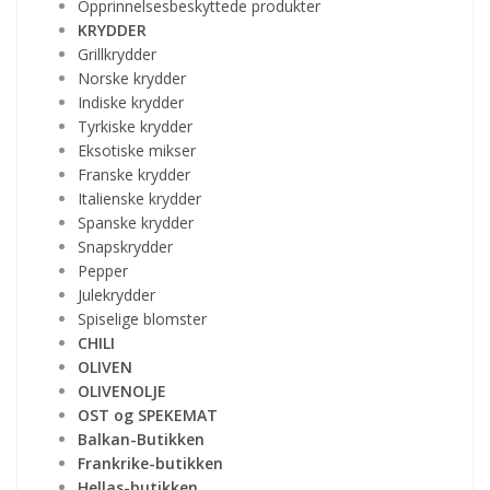
Opprinnelsesbeskyttede produkter
KRYDDER
Grillkrydder
Norske krydder
Indiske krydder
Tyrkiske krydder
Eksotiske mikser
Franske krydder
Italienske krydder
Spanske krydder
Snapskrydder
Pepper
Julekrydder
Spiselige blomster
CHILI
OLIVEN
OLIVENOLJE
OST og SPEKEMAT
Balkan-Butikken
Frankrike-butikken
Hellas-butikken