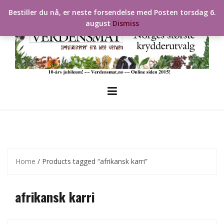
Skip
Bestiller du nå, er neste forsendelse med Posten torsdag 6.
to
august
Dismiss
content
Home
/ Products tagged “afrikansk karri”
afrikansk karri