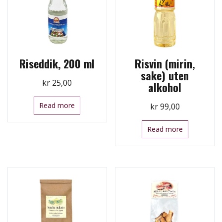
Riseddik, 200 ml
Risvin (mirin,
sake) uten
kr
25,00
alkohol
Read more
kr
99,00
Read more