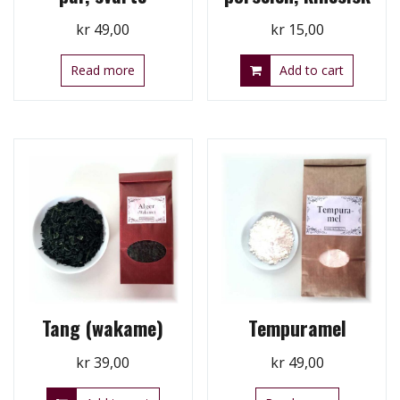
kr
49,00
kr
15,00
Read more
Add to cart
Tang (wakame)
Tempuramel
kr
39,00
kr
49,00