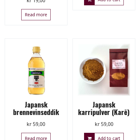
kr
19,00
Read more
Japansk
Japansk
brennevinseddik
karripulver (Karē)
kr
59,00
kr
59,00
Read more
Add to cart