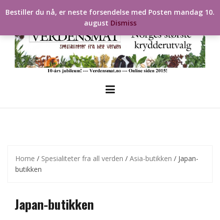
Skip
Bestiller du nå, er neste forsendelse med Posten mandag 10.
to
august
Dismiss
content
Home
/
Spesialiteter fra all verden
/
Asia-butikken
/ Japan-
butikken
Japan-butikken