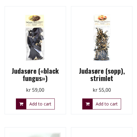
Judasøre («black
Judasøre (sopp),
fungus»)
strimlet
kr
59,00
kr
55,00
Add to cart
Add to cart