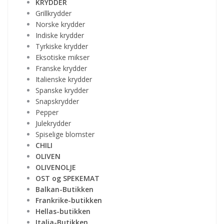
KRYDDER
Grillkrydder
Norske krydder
Indiske krydder
Tyrkiske krydder
Eksotiske mikser
Franske krydder
Italienske krydder
Spanske krydder
Snapskrydder
Pepper
Julekrydder
Spiselige blomster
CHILI
OLIVEN
OLIVENOLJE
OST og SPEKEMAT
Balkan-Butikken
Frankrike-butikken
Hellas-butikken
Italia-Butikken