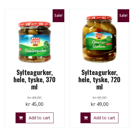
Sale!
Sale!
Sylteagurker,
Sylteagurker,
hele, tyske, 370
hele, tyske, 720
ml
ml
kr
49,00
kr
65,00
Original
Current
Original
Current
kr
45,00
kr
49,00
price
price
price
price
Add to cart
Add to cart
was:
is:
was:
is:
kr 49,00.
kr 45,00.
kr 65,00.
kr 49,00.