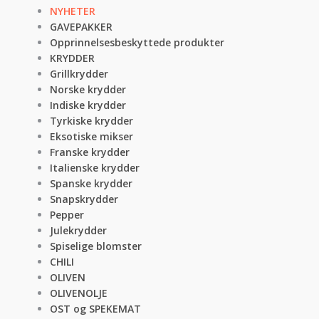
NYHETER
GAVEPAKKER
Opprinnelsesbeskyttede produkter
KRYDDER
Grillkrydder
Norske krydder
Indiske krydder
Tyrkiske krydder
Eksotiske mikser
Franske krydder
Italienske krydder
Spanske krydder
Snapskrydder
Pepper
Julekrydder
Spiselige blomster
CHILI
OLIVEN
OLIVENOLJE
OST og SPEKEMAT