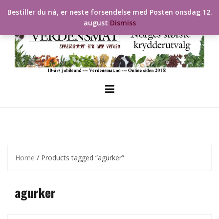
Skip
Bestiller du nå, er neste forsendelse med Posten onsdag 12.
to
august
Dismiss
content
Home
/ Products tagged “agurker”
agurker