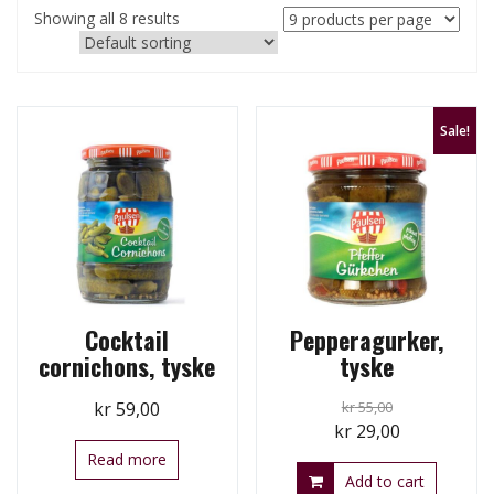
Showing all 8 results
Sale!
Cocktail
Pepperagurker,
cornichons, tyske
tyske
kr
59,00
kr
55,00
Original
Current
kr
29,00
price
price
Read more
Add to cart
was:
is: