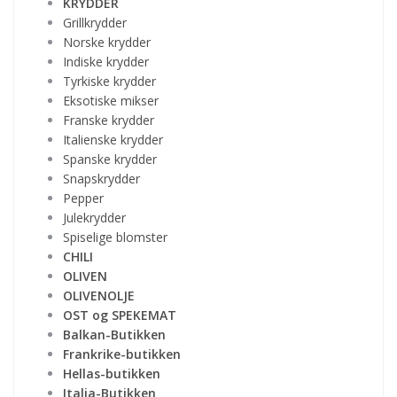
KRYDDER
Grillkrydder
Norske krydder
Indiske krydder
Tyrkiske krydder
Eksotiske mikser
Franske krydder
Italienske krydder
Spanske krydder
Snapskrydder
Pepper
Julekrydder
Spiselige blomster
CHILI
OLIVEN
OLIVENOLJE
OST og SPEKEMAT
Balkan-Butikken
Frankrike-butikken
Hellas-butikken
Italia-Butikken