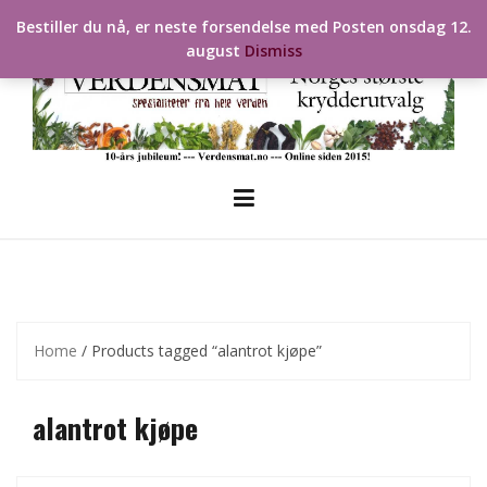
Skip
Bestiller du nå, er neste forsendelse med Posten onsdag 12.
to
august
Dismiss
content
Home
/ Products tagged “alantrot kjøpe”
alantrot kjøpe