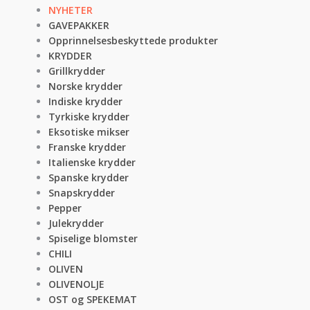
NYHETER
GAVEPAKKER
Opprinnelsesbeskyttede produkter
KRYDDER
Grillkrydder
Norske krydder
Indiske krydder
Tyrkiske krydder
Eksotiske mikser
Franske krydder
Italienske krydder
Spanske krydder
Snapskrydder
Pepper
Julekrydder
Spiselige blomster
CHILI
OLIVEN
OLIVENOLJE
OST og SPEKEMAT