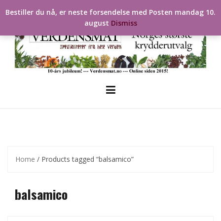
Skip
Bestiller du nå, er neste forsendelse med Posten mandag 10.
to
august
Dismiss
content
Home
/ Products tagged “balsamico”
balsamico