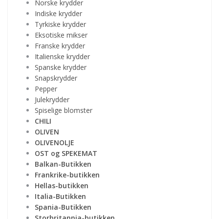
Norske krydder
Indiske krydder
Tyrkiske krydder
Eksotiske mikser
Franske krydder
Italienske krydder
Spanske krydder
Snapskrydder
Pepper
Julekrydder
Spiselige blomster
CHILI
OLIVEN
OLIVENOLJE
OST og SPEKEMAT
Balkan-Butikken
Frankrike-butikken
Hellas-butikken
Italia-Butikken
Spania-Butikken
Storbritannia-butikken