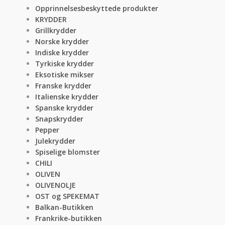
Opprinnelsesbeskyttede produkter
KRYDDER
Grillkrydder
Norske krydder
Indiske krydder
Tyrkiske krydder
Eksotiske mikser
Franske krydder
Italienske krydder
Spanske krydder
Snapskrydder
Pepper
Julekrydder
Spiselige blomster
CHILI
OLIVEN
OLIVENOLJE
OST og SPEKEMAT
Balkan-Butikken
Frankrike-butikken