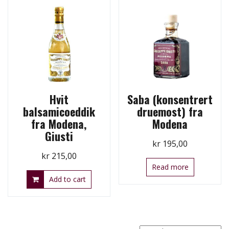
Hvit
Saba (konsentrert
balsamicoeddik
druemost) fra
fra Modena,
Modena
Giusti
kr
195,00
kr
215,00
Read more
Add to cart