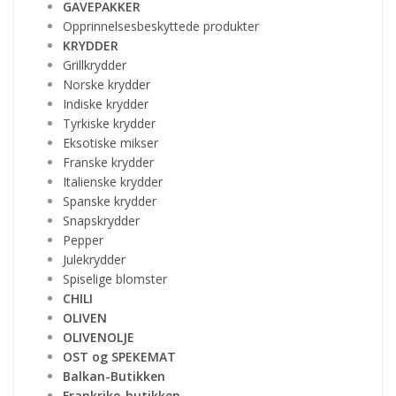
GAVEPAKKER
Opprinnelsesbeskyttede produkter
KRYDDER
Grillkrydder
Norske krydder
Indiske krydder
Tyrkiske krydder
Eksotiske mikser
Franske krydder
Italienske krydder
Spanske krydder
Snapskrydder
Pepper
Julekrydder
Spiselige blomster
CHILI
OLIVEN
OLIVENOLJE
OST og SPEKEMAT
Balkan-Butikken
Frankrike-butikken