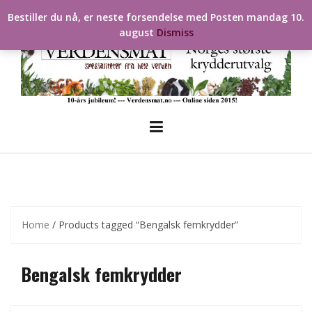
Skip
Bestiller du nå, er neste forsendelse med Posten mandag 10.
to
august
Dismiss
content
Home
/ Products tagged “Bengalsk femkrydder”
Bengalsk femkrydder