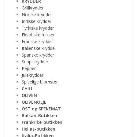
KRYDDER
Grillkrydder
Norske krydder
Indiske krydder
Tyrkiske krydder
Eksotiske mikser
Franske krydder
Italienske krydder
Spanske krydder
Snapskrydder
Pepper
Julekrydder
Spiselige blomster
CHILI
OLIVEN
OLIVENOLJE
OST og SPEKEMAT
Balkan-Butikken
Frankrike-butikken
Hellas-butikken
Italia-Butikken