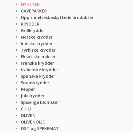
NYHETER
GAVEPAKKER
Opprinnelsesbeskyttede produkter
KRYDDER
Grillkrydder
Norske krydder
Indiske krydder
Tyrkiske krydder
Eksotiske mikser
Franske krydder
Italienske krydder
Spanske krydder
Snapskrydder
Pepper
Julekrydder
Spiselige blomster
CHILI
OLIVEN
OLIVENOLJE
OST og SPEKEMAT