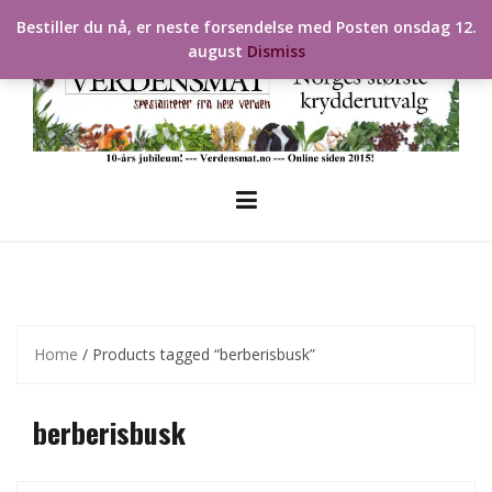
Skip
Bestiller du nå, er neste forsendelse med Posten onsdag 12.
to
august
Dismiss
content
Home
/ Products tagged “berberisbusk”
berberisbusk