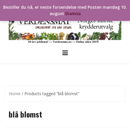
Skip
Bestiller du nå, er neste forsendelse med Posten mandag 10.
to
august
Dismiss
content
Home
/ Products tagged “blå blomst”
blå blomst