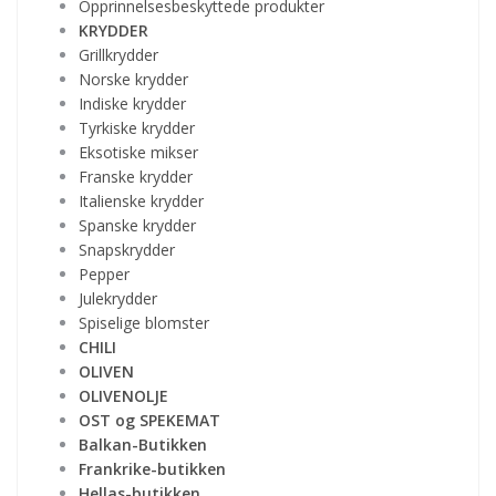
Opprinnelsesbeskyttede produkter
KRYDDER
Grillkrydder
Norske krydder
Indiske krydder
Tyrkiske krydder
Eksotiske mikser
Franske krydder
Italienske krydder
Spanske krydder
Snapskrydder
Pepper
Julekrydder
Spiselige blomster
CHILI
OLIVEN
OLIVENOLJE
OST og SPEKEMAT
Balkan-Butikken
Frankrike-butikken
Hellas-butikken