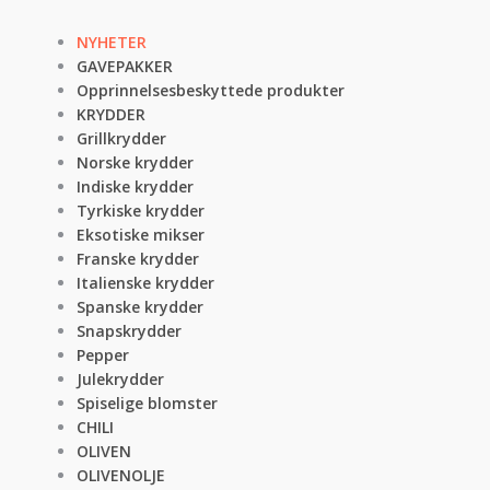
NYHETER
GAVEPAKKER
Opprinnelsesbeskyttede produkter
KRYDDER
Grillkrydder
Norske krydder
Indiske krydder
Tyrkiske krydder
Eksotiske mikser
Franske krydder
Italienske krydder
Spanske krydder
Snapskrydder
Pepper
Julekrydder
Spiselige blomster
CHILI
OLIVEN
OLIVENOLJE