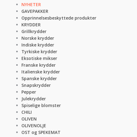
NYHETER
GAVEPAKKER
Opprinnelsesbeskyttede produkter
KRYDDER
Grillkrydder
Norske krydder
Indiske krydder
Tyrkiske krydder
Eksotiske mikser
Franske krydder
Italienske krydder
Spanske krydder
Snapskrydder
Pepper
Julekrydder
Spiselige blomster
CHILI
OLIVEN
OLIVENOLJE
OST og SPEKEMAT