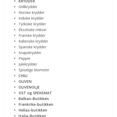
KRYDDER
Grillkrydder
Norske krydder
Indiske krydder
Tyrkiske krydder
Eksotiske mikser
Franske krydder
Italienske krydder
Spanske krydder
Snapskrydder
Pepper
Julekrydder
Spiselige blomster
CHILI
OLIVEN
OLIVENOLJE
OST og SPEKEMAT
Balkan-Butikken
Frankrike-butikken
Hellas-butikken
Italia-Butikken