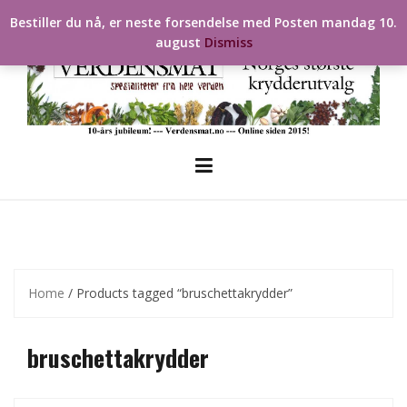
Skip
Bestiller du nå, er neste forsendelse med Posten mandag 10.
to
august
Dismiss
content
Home
/ Products tagged “bruschettakrydder”
bruschettakrydder