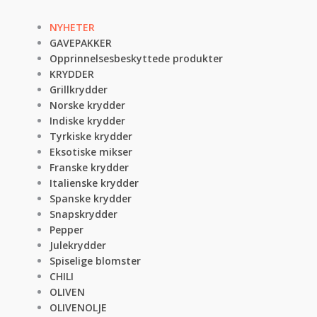
NYHETER
GAVEPAKKER
Opprinnelsesbeskyttede produkter
KRYDDER
Grillkrydder
Norske krydder
Indiske krydder
Tyrkiske krydder
Eksotiske mikser
Franske krydder
Italienske krydder
Spanske krydder
Snapskrydder
Pepper
Julekrydder
Spiselige blomster
CHILI
OLIVEN
OLIVENOLJE