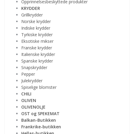
Opprinnelsesbeskyttede produkter
KRYDDER
Grillkrydder
Norske krydder
Indiske krydder
Tyrkiske krydder
Eksotiske mikser
Franske krydder
Italienske krydder
Spanske krydder
Snapskrydder
Pepper
Julekrydder
Spiselige blomster
CHILI
OLIVEN
OLIVENOLJE
OST og SPEKEMAT
Balkan-Butikken
Frankrike-butikken
Hellas-butikken