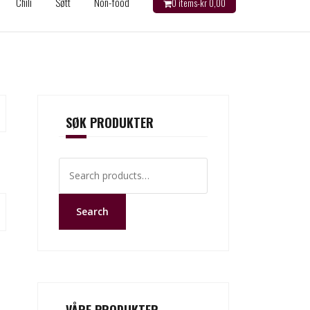
Chili
Søtt
Non-food
0 items-
kr
0,00
SØK PRODUKTER
Search
for:
Search