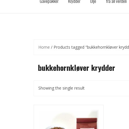
Gavepakker
Krydder
Olje
fra all verden
Home
/ Products tagged “bukkehornkløver krydd
bukkehornkløver krydder
Showing the single result