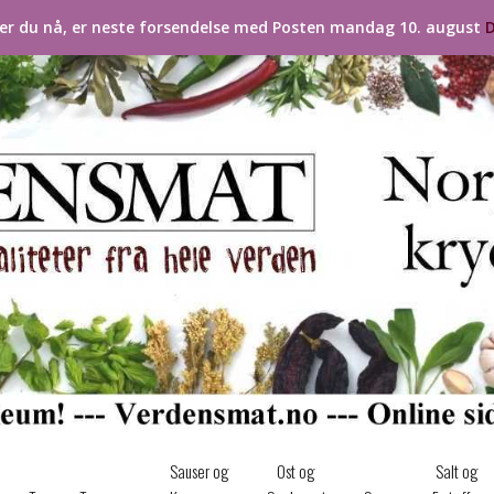
ler du nå, er neste forsendelse med Posten mandag 10. august
D
Sauser og
Ost og
Salt og