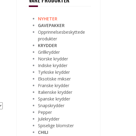
VÅRE PRODUKTER
NYHETER
GAVEPAKKER
Opprinnelsesbeskyttede
produkter
KRYDDER
Grillkrydder
Norske krydder
Indiske krydder
Tyrkiske krydder
Eksotiske mikser
Franske krydder
Italienske krydder
Spanske krydder
Snapskrydder
Pepper
Julekrydder
Spiselige blomster
CHILI