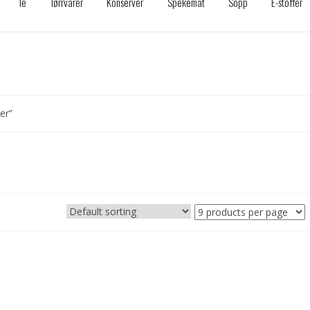
Te
Tørrvarer
Konserver
Spekemat
Sopp
E-stoffer
er”