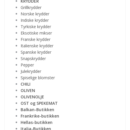
KRYDDER
Grillkrydder
Norske krydder
Indiske krydder
Tyrkiske krydder
Eksotiske mikser
Franske krydder
Italienske krydder
Spanske krydder
Snapskrydder
Pepper
Julekrydder
Spiselige blomster
CHILI
OLIVEN
OLIVENOLJE
OST og SPEKEMAT
Balkan-Butikken
Frankrike-butikken
Hellas-butikken
Italia-Butikken