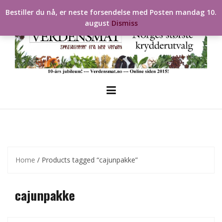
Skip
Bestiller du nå, er neste forsendelse med Posten mandag 10.
to
august
Dismiss
content
Home
/ Products tagged “cajunpakke”
cajunpakke