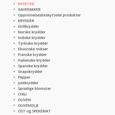
NYHETER
GAVEPAKKER
Opprinnelsesbeskyttede produkter
KRYDDER
Grillkrydder
Norske krydder
Indiske krydder
Tyrkiske krydder
Eksotiske mikser
Franske krydder
Italienske krydder
Spanske krydder
Snapskrydder
Pepper
Julekrydder
Spiselige blomster
CHILI
OLIVEN
OLIVENOLJE
OST og SPEKEMAT