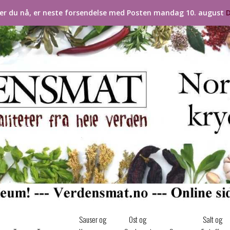
ler du nå, er neste forsendelse med Posten mandag 10. august
D
Sauser og
Ost og
Salt og