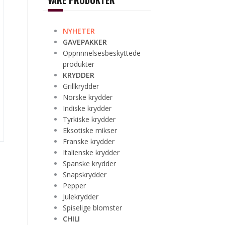
VÅRE PRODUKTER
NYHETER
GAVEPAKKER
Opprinnelsesbeskyttede
produkter
KRYDDER
Grillkrydder
Norske krydder
Indiske krydder
Tyrkiske krydder
Eksotiske mikser
Franske krydder
Italienske krydder
Spanske krydder
Snapskrydder
Pepper
Julekrydder
Spiselige blomster
CHILI