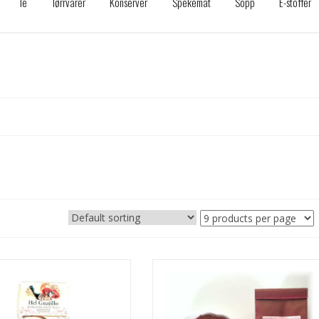
Te
Tørrvarer
Konserver
Spekemat
Sopp
E-stoffer