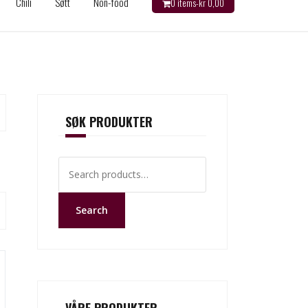
Chili
Søtt
Non-food
0 items-
kr
0,00
SØK PRODUKTER
Search
for:
Search