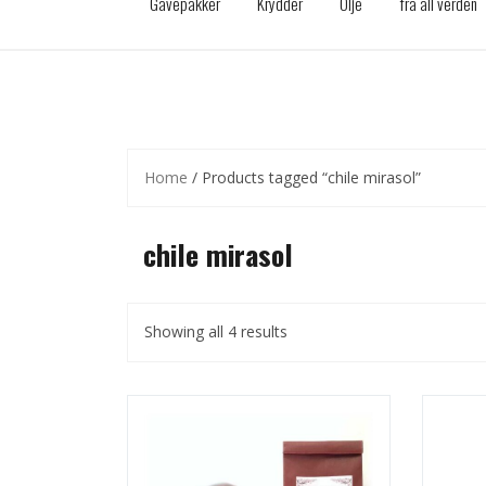
Gavepakker
Krydder
Olje
fra all verden
Home
/ Products tagged “chile mirasol”
chile mirasol
Showing all 4 results