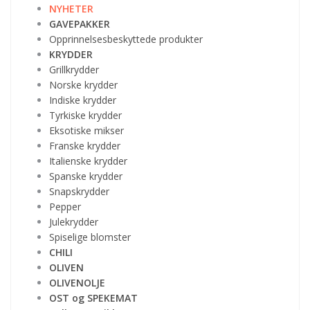
NYHETER
GAVEPAKKER
Opprinnelsesbeskyttede produkter
KRYDDER
Grillkrydder
Norske krydder
Indiske krydder
Tyrkiske krydder
Eksotiske mikser
Franske krydder
Italienske krydder
Spanske krydder
Snapskrydder
Pepper
Julekrydder
Spiselige blomster
CHILI
OLIVEN
OLIVENOLJE
OST og SPEKEMAT