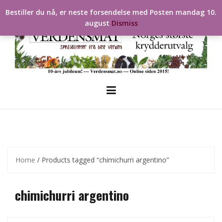
Skip
Bestiller du nå, er neste forsendelse med Posten mandag 10.
to
august
Dismiss
content
Home
/ Products tagged “chimichurri argentino”
chimichurri argentino