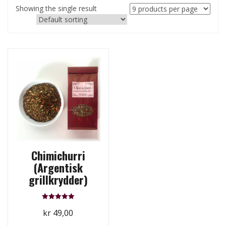
Showing the single result
Chimichurri
(Argentisk
grillkrydder)
Rated
kr
49,00
5.00
out of 5