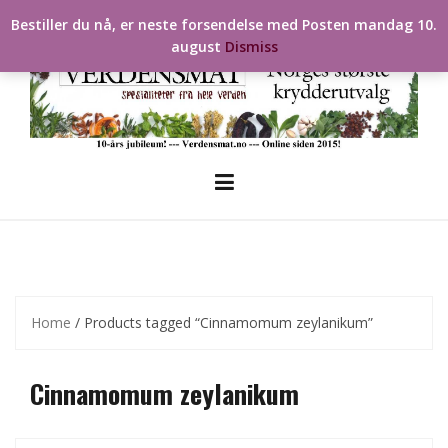
Skip
Bestiller du nå, er neste forsendelse med Posten mandag 10.
to
august
Dismiss
content
Home
/ Products tagged “Cinnamomum zeylanikum”
Cinnamomum zeylanikum