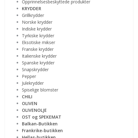
Opprinnelsesbeskyttede produkter
KRYDDER
Grillkrydder
Norske krydder
Indiske krydder
Tyrkiske krydder
Eksotiske mikser
Franske krydder
Italienske krydder
Spanske krydder
Snapskrydder
Pepper
Julekrydder
Spiselige blomster
CHILI
OLIVEN
OLIVENOLJE
OST og SPEKEMAT
Balkan-Butikken
Frankrike-butikken
Hellas-butikken