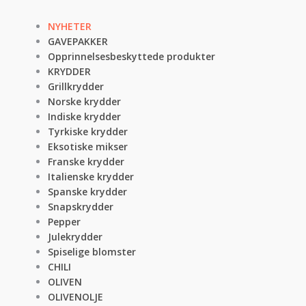
NYHETER
GAVEPAKKER
Opprinnelsesbeskyttede produkter
KRYDDER
Grillkrydder
Norske krydder
Indiske krydder
Tyrkiske krydder
Eksotiske mikser
Franske krydder
Italienske krydder
Spanske krydder
Snapskrydder
Pepper
Julekrydder
Spiselige blomster
CHILI
OLIVEN
OLIVENOLJE