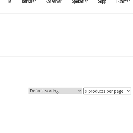
Te
Tørrvarer
Konserver
Spekemat
Sopp
E-stoffer