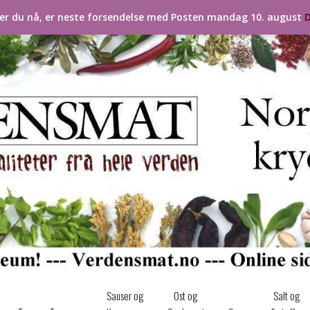
ler du nå, er neste forsendelse med Posten mandag 10. august
D
Sauser og
Ost og
Salt og