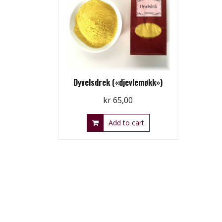
Dyvelsdrek («djevlemøkk»)
kr
65,00
Add to cart