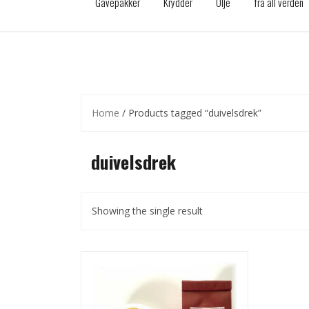
Gavepakker
Krydder
Olje
fra all verden
Home
/ Products tagged “duivelsdrek”
duivelsdrek
Showing the single result