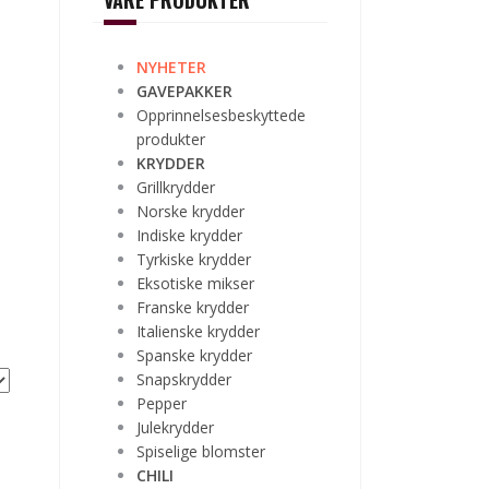
VÅRE PRODUKTER
NYHETER
GAVEPAKKER
Opprinnelsesbeskyttede
produkter
KRYDDER
Grillkrydder
Norske krydder
Indiske krydder
Tyrkiske krydder
Eksotiske mikser
Franske krydder
Italienske krydder
Spanske krydder
Snapskrydder
Pepper
Julekrydder
Spiselige blomster
CHILI