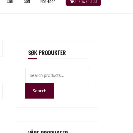
Chili
Søtt
Non-food
0 items-
kr
0,00
SØK PRODUKTER
Search
for:
Search