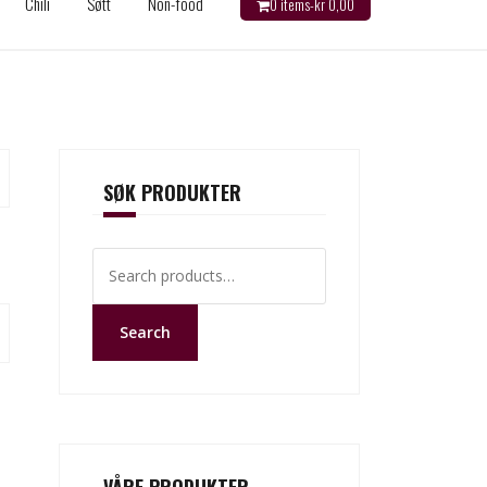
Chili
Søtt
Non-food
0 items-
kr
0,00
SØK PRODUKTER
Search
for:
Search