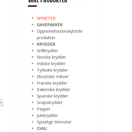
VÅRE PRODUKTER
NYHETER
GAVEPAKKER
Opprinnelsesbeskyttede
produkter
KRYDDER
Grillkrydder
Norske krydder
Indiske krydder
Tyrkiske krydder
Eksotiske mikser
Franske krydder
Italienske krydder
Spanske krydder
Snapskrydder
Pepper
Julekrydder
Spiselige blomster
CHILI