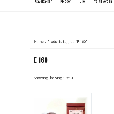
Gavepakker
Krydder
Olje
fra all verden
Home
/ Products tagged “E 160”
E 160
Showing the single result