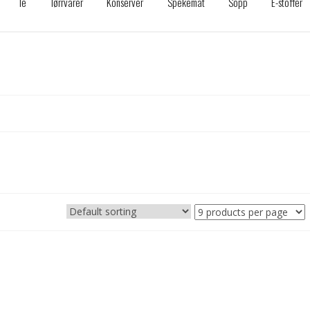
Te
Tørrvarer
Konserver
Spekemat
Sopp
E-stoffer