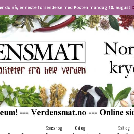
ler du nå, er neste forsendelse med Posten mandag 10. august
D
Sauser og
Ost og
Salt og