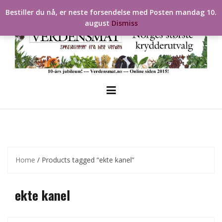
Skip
Bestiller du nå, er neste forsendelse med Posten mandag 10.
to
august
Dismiss
content
Home
/ Products tagged “ekte kanel”
ekte kanel