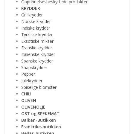
Opprinnelsesbeskyttede produkter
KRYDDER
Grillkrydder
Norske krydder
Indiske krydder
Tyrkiske krydder
Eksotiske mikser
Franske krydder
Italienske krydder
Spanske krydder
Snapskrydder
Pepper
Julekrydder
Spiselige blomster
CHILI
OLIVEN
OLIVENOLJE
OST og SPEKEMAT
Balkan-Butikken
Frankrike-butikken
Hellas-butikken