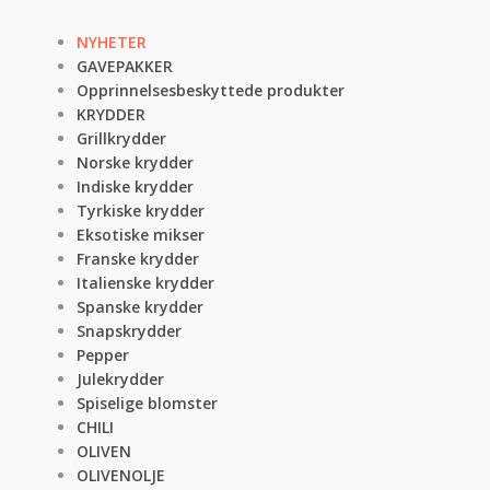
NYHETER
GAVEPAKKER
Opprinnelsesbeskyttede produkter
KRYDDER
Grillkrydder
Norske krydder
Indiske krydder
Tyrkiske krydder
Eksotiske mikser
Franske krydder
Italienske krydder
Spanske krydder
Snapskrydder
Pepper
Julekrydder
Spiselige blomster
CHILI
OLIVEN
OLIVENOLJE