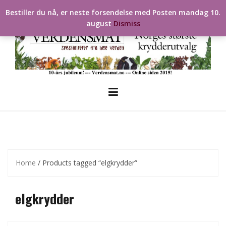
Skip
Bestiller du nå, er neste forsendelse med Posten mandag 10.
to
august
Dismiss
content
Home
/ Products tagged “elgkrydder”
elgkrydder