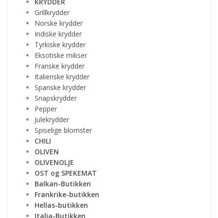
KRYDDER
Grillkrydder
Norske krydder
Indiske krydder
Tyrkiske krydder
Eksotiske mikser
Franske krydder
Italienske krydder
Spanske krydder
Snapskrydder
Pepper
Julekrydder
Spiselige blomster
CHILI
OLIVEN
OLIVENOLJE
OST og SPEKEMAT
Balkan-Butikken
Frankrike-butikken
Hellas-butikken
Italia-Butikken