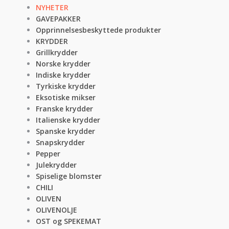
NYHETER
GAVEPAKKER
Opprinnelsesbeskyttede produkter
KRYDDER
Grillkrydder
Norske krydder
Indiske krydder
Tyrkiske krydder
Eksotiske mikser
Franske krydder
Italienske krydder
Spanske krydder
Snapskrydder
Pepper
Julekrydder
Spiselige blomster
CHILI
OLIVEN
OLIVENOLJE
OST og SPEKEMAT