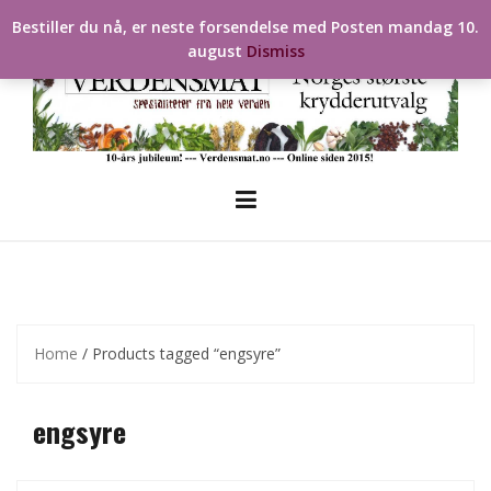
Skip
Bestiller du nå, er neste forsendelse med Posten mandag 10.
to
august
Dismiss
content
Home
/ Products tagged “engsyre”
engsyre