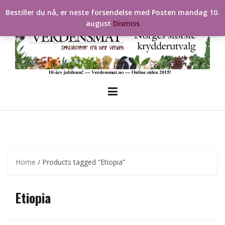
Skip
Bestiller du nå, er neste forsendelse med Posten mandag 10.
to
august
Dismiss
content
Home
/ Products tagged “Etiopia”
Etiopia