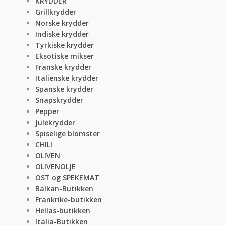
KRYDDER
Grillkrydder
Norske krydder
Indiske krydder
Tyrkiske krydder
Eksotiske mikser
Franske krydder
Italienske krydder
Spanske krydder
Snapskrydder
Pepper
Julekrydder
Spiselige blomster
CHILI
OLIVEN
OLIVENOLJE
OST og SPEKEMAT
Balkan-Butikken
Frankrike-butikken
Hellas-butikken
Italia-Butikken