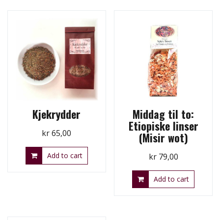
Kjekrydder
Middag til to:
Etiopiske linser
kr
65,00
(Misir wot)
Add to cart
kr
79,00
Add to cart