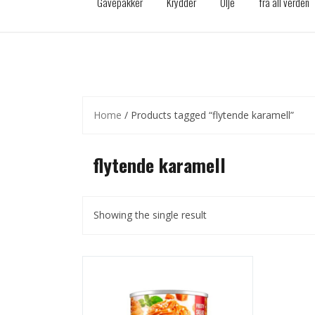
Gavepakker
Krydder
Olje
fra all verden
Home
/ Products tagged “flytende karamell”
flytende karamell
Showing the single result