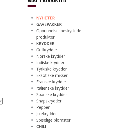
VÅRE PRODUKTER
NYHETER
GAVEPAKKER
Opprinnelsesbeskyttede
produkter
KRYDDER
Grillkrydder
Norske krydder
Indiske krydder
Tyrkiske krydder
Eksotiske mikser
Franske krydder
Italienske krydder
Spanske krydder
Snapskrydder
Pepper
Julekrydder
Spiselige blomster
CHILI