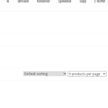
Te
Tørrvarer
Konserver
Spekemat
Sopp
E-stoffer