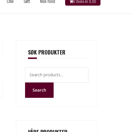
Chili
Søtt
Non-food
0 items-
kr
0,00
SØK PRODUKTER
Search
for:
Search