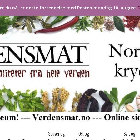
ler du nå, er neste forsendelse med Posten mandag 10. august
D
Sauser og
Ost og
Salt og