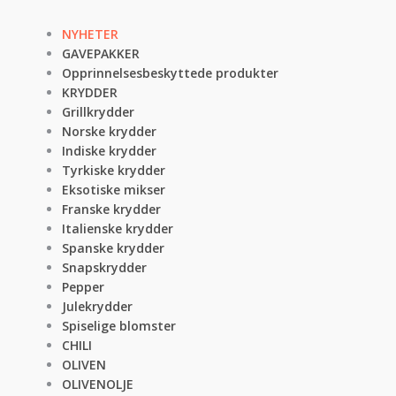
NYHETER
GAVEPAKKER
Opprinnelsesbeskyttede produkter
KRYDDER
Grillkrydder
Norske krydder
Indiske krydder
Tyrkiske krydder
Eksotiske mikser
Franske krydder
Italienske krydder
Spanske krydder
Snapskrydder
Pepper
Julekrydder
Spiselige blomster
CHILI
OLIVEN
OLIVENOLJE