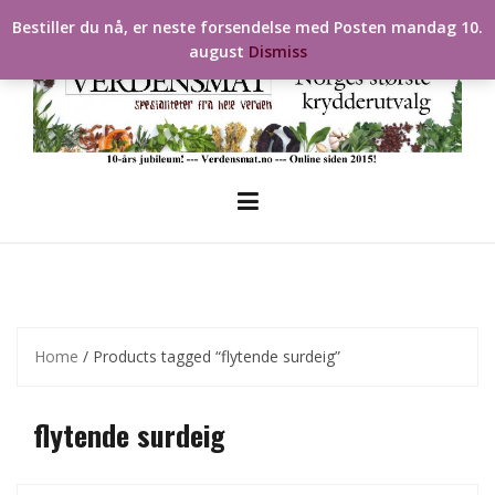
Skip
Bestiller du nå, er neste forsendelse med Posten mandag 10.
to
august
Dismiss
content
Home
/ Products tagged “flytende surdeig”
flytende surdeig