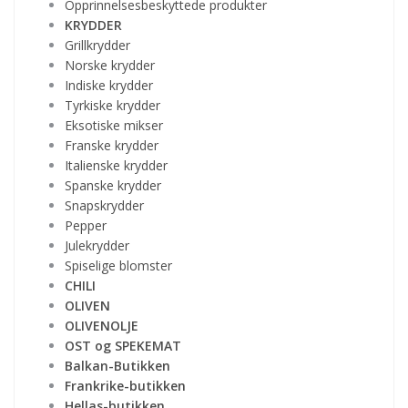
Opprinnelsesbeskyttede produkter
KRYDDER
Grillkrydder
Norske krydder
Indiske krydder
Tyrkiske krydder
Eksotiske mikser
Franske krydder
Italienske krydder
Spanske krydder
Snapskrydder
Pepper
Julekrydder
Spiselige blomster
CHILI
OLIVEN
OLIVENOLJE
OST og SPEKEMAT
Balkan-Butikken
Frankrike-butikken
Hellas-butikken