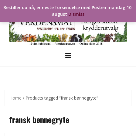
Skip
Bestiller du nå, er neste forsendelse med Posten mandag 10.
to
august
Dismiss
content
Home
/ Products tagged “fransk bønnegryte”
fransk bønnegryte