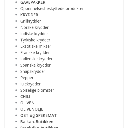
GAVEPAKKER
Opprinnelsesbeskyttede produkter
KRYDDER
Grillkrydder
Norske krydder
Indiske krydder
Tyrkiske krydder
Eksotiske mikser
Franske krydder
Italienske krydder
Spanske krydder
Snapskrydder
Pepper
Julekrydder
Spiselige blomster
CHILI
OLIVEN
OLIVENOLJE
OST og SPEKEMAT
Balkan-Butikken
Frankrike-butikken