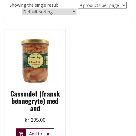
Showing the single result
Cassoulet (fransk
bønnegryte) med
and
kr
295,00
Add to cart