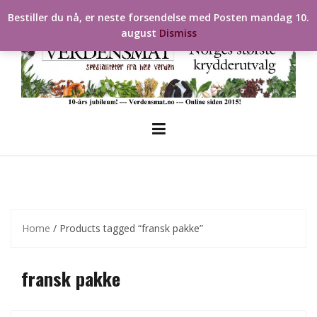
Skip
Bestiller du nå, er neste forsendelse med Posten mandag 10.
to
august
Dismiss
content
Home
/ Products tagged “fransk pakke”
fransk pakke