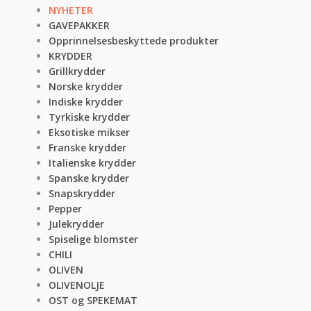
NYHETER
GAVEPAKKER
Opprinnelsesbeskyttede produkter
KRYDDER
Grillkrydder
Norske krydder
Indiske krydder
Tyrkiske krydder
Eksotiske mikser
Franske krydder
Italienske krydder
Spanske krydder
Snapskrydder
Pepper
Julekrydder
Spiselige blomster
CHILI
OLIVEN
OLIVENOLJE
OST og SPEKEMAT