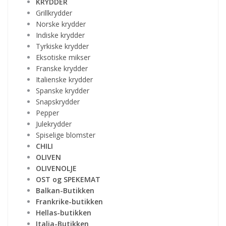
KRYDDER
Grillkrydder
Norske krydder
Indiske krydder
Tyrkiske krydder
Eksotiske mikser
Franske krydder
Italienske krydder
Spanske krydder
Snapskrydder
Pepper
Julekrydder
Spiselige blomster
CHILI
OLIVEN
OLIVENOLJE
OST og SPEKEMAT
Balkan-Butikken
Frankrike-butikken
Hellas-butikken
Italia-Butikken