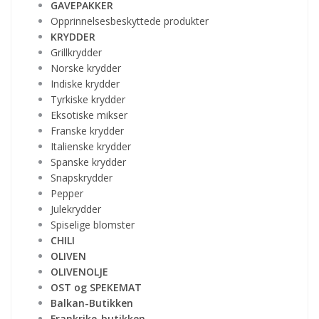
GAVEPAKKER
Opprinnelsesbeskyttede produkter
KRYDDER
Grillkrydder
Norske krydder
Indiske krydder
Tyrkiske krydder
Eksotiske mikser
Franske krydder
Italienske krydder
Spanske krydder
Snapskrydder
Pepper
Julekrydder
Spiselige blomster
CHILI
OLIVEN
OLIVENOLJE
OST og SPEKEMAT
Balkan-Butikken
Frankrike-butikken