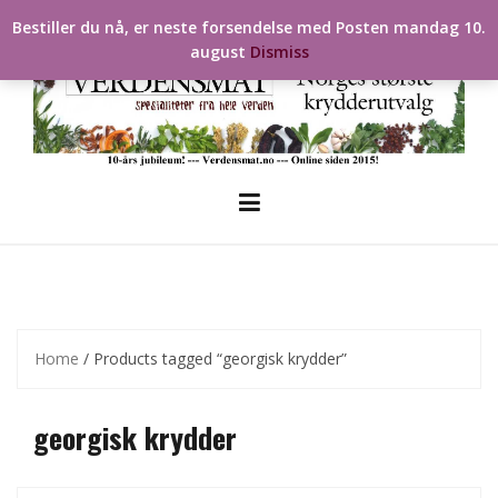
Skip
Bestiller du nå, er neste forsendelse med Posten mandag 10.
to
august
Dismiss
content
Home
/ Products tagged “georgisk krydder”
georgisk krydder