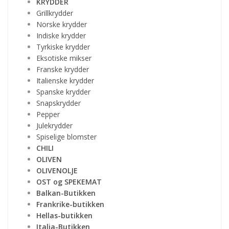
KRYDDER
Grillkrydder
Norske krydder
Indiske krydder
Tyrkiske krydder
Eksotiske mikser
Franske krydder
Italienske krydder
Spanske krydder
Snapskrydder
Pepper
Julekrydder
Spiselige blomster
CHILI
OLIVEN
OLIVENOLJE
OST og SPEKEMAT
Balkan-Butikken
Frankrike-butikken
Hellas-butikken
Italia-Butikken