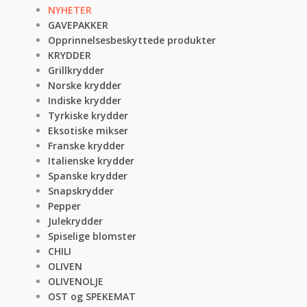
NYHETER
GAVEPAKKER
Opprinnelsesbeskyttede produkter
KRYDDER
Grillkrydder
Norske krydder
Indiske krydder
Tyrkiske krydder
Eksotiske mikser
Franske krydder
Italienske krydder
Spanske krydder
Snapskrydder
Pepper
Julekrydder
Spiselige blomster
CHILI
OLIVEN
OLIVENOLJE
OST og SPEKEMAT