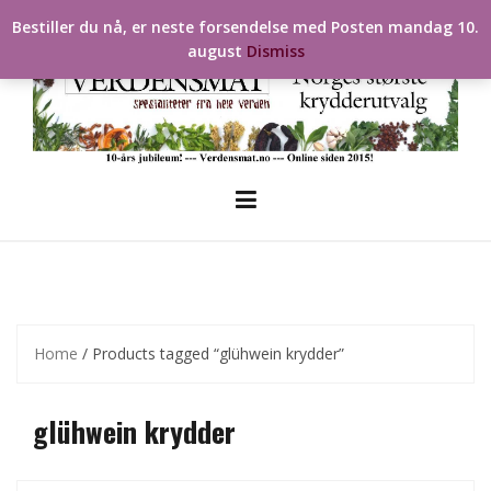
Skip
Bestiller du nå, er neste forsendelse med Posten mandag 10.
to
august
Dismiss
content
Home
/ Products tagged “glühwein krydder”
glühwein krydder