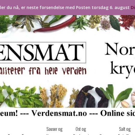
ller du nå, er neste forsendelse med Posten torsdag 6. august
D
Sauser og
Ost og
Salt og