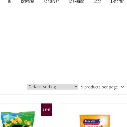
Te
Tørrvarer
Konserver
Spekemat
Sopp
E-stoffer
Sale!