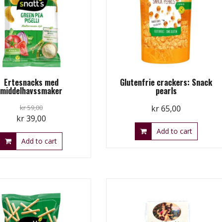
Ertesnacks med
Glutenfrie crackers: Snack
middelhavssmaker
pearls
kr
59,00
kr
65,00
Original
Current
kr
39,00
price
price
Add to cart
Add to cart
was:
is:
kr 59,00.
kr 39,00.