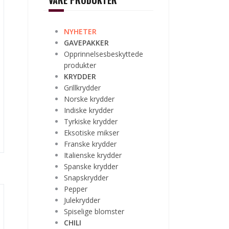
VÅRE PRODUKTER
NYHETER
GAVEPAKKER
Opprinnelsesbeskyttede
produkter
KRYDDER
Grillkrydder
Norske krydder
Indiske krydder
Tyrkiske krydder
Eksotiske mikser
Franske krydder
Italienske krydder
Spanske krydder
Snapskrydder
Pepper
Julekrydder
Spiselige blomster
CHILI