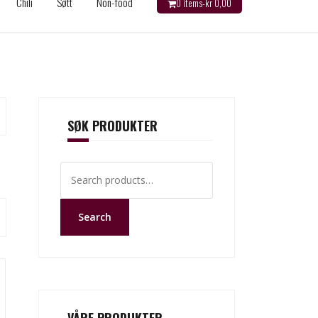
Chili
Søtt
Non-food
0 items-
kr
0,00
SØK PRODUKTER
Search
for:
Search