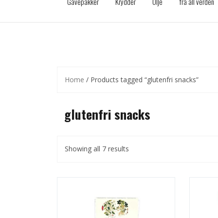
Gavepakker
Krydder
Olje
fra all verden
Home
/ Products tagged “glutenfri snacks”
glutenfri snacks
Showing all 7 results