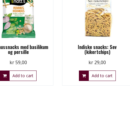
ssnacks med basilikum
Indiske snacks: Sev
og persille
(kikertchips)
kr
59,00
kr
29,00
Add to cart
Add to cart