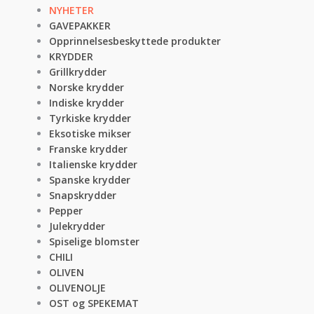
NYHETER
GAVEPAKKER
Opprinnelsesbeskyttede produkter
KRYDDER
Grillkrydder
Norske krydder
Indiske krydder
Tyrkiske krydder
Eksotiske mikser
Franske krydder
Italienske krydder
Spanske krydder
Snapskrydder
Pepper
Julekrydder
Spiselige blomster
CHILI
OLIVEN
OLIVENOLJE
OST og SPEKEMAT