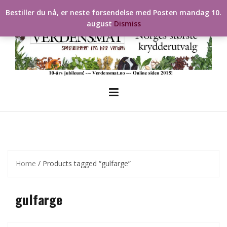
Skip
Bestiller du nå, er neste forsendelse med Posten mandag 10.
to
august
Dismiss
content
Home
/ Products tagged “gulfarge”
gulfarge