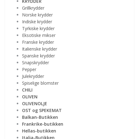
KRYDDER
Grillkrydder
Norske krydder
Indiske krydder
Tyrkiske krydder
Eksotiske mikser
Franske krydder
Italienske krydder
Spanske krydder
Snapskrydder
Pepper
Julekrydder
Spiselige blomster
CHILI
OLIVEN
OLIVENOLJE
OST og SPEKEMAT
Balkan-Butikken
Frankrike-butikken
Hellas-butikken
Italia-Butikken