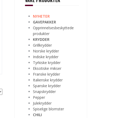
VÅRE PRODUKTER
NYHETER
GAVEPAKKER
Opprinnelsesbeskyttede
produkter
KRYDDER
Grillkrydder
Norske krydder
Indiske krydder
Tyrkiske krydder
Eksotiske mikser
Franske krydder
Italienske krydder
Spanske krydder
Snapskrydder
Pepper
Julekrydder
Spiselige blomster
CHILI