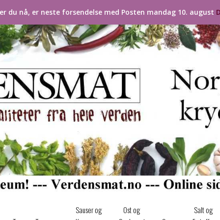
ler du nå, er neste forsendelse med Posten mandag 10. august
D
Sauser og
Ost og
Salt og