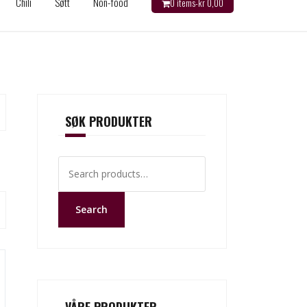
Chili
Søtt
Non-food
0 items-
kr
0,00
SØK PRODUKTER
Search
for:
Search