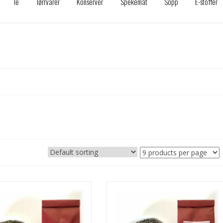
Te
Tørrvarer
Konserver
Spekemat
Sopp
E-stoffer