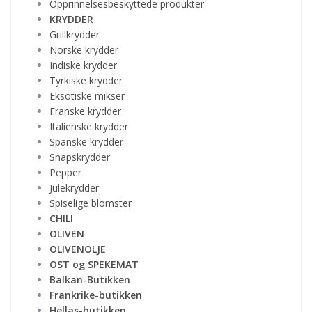
Opprinnelsesbeskyttede produkter
KRYDDER
Grillkrydder
Norske krydder
Indiske krydder
Tyrkiske krydder
Eksotiske mikser
Franske krydder
Italienske krydder
Spanske krydder
Snapskrydder
Pepper
Julekrydder
Spiselige blomster
CHILI
OLIVEN
OLIVENOLJE
OST og SPEKEMAT
Balkan-Butikken
Frankrike-butikken
Hellas-butikken