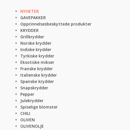
NYHETER
GAVEPAKKER
Opprinnelsesbeskyttede produkter
KRYDDER
Grillkrydder
Norske krydder
Indiske krydder
Tyrkiske krydder
Eksotiske mikser
Franske krydder
Italienske krydder
Spanske krydder
Snapskrydder
Pepper
Julekrydder
Spiselige blomster
CHILI
OLIVEN
OLIVENOLJE