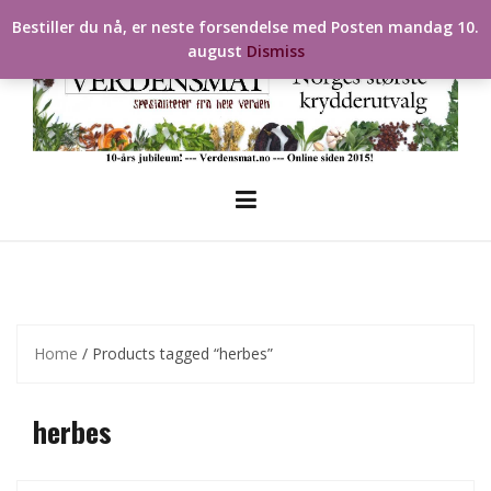
Skip
Bestiller du nå, er neste forsendelse med Posten mandag 10.
to
august
Dismiss
content
Home
/ Products tagged “herbes”
herbes