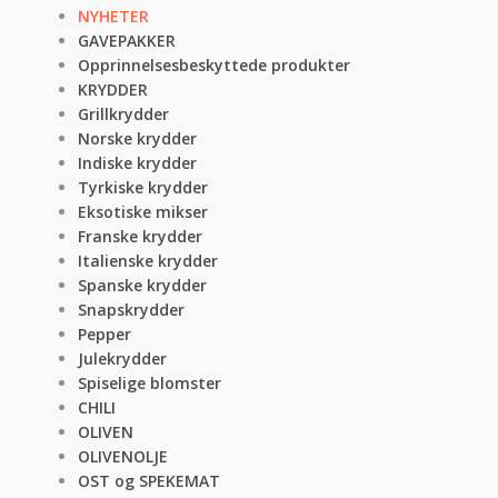
NYHETER
GAVEPAKKER
Opprinnelsesbeskyttede produkter
KRYDDER
Grillkrydder
Norske krydder
Indiske krydder
Tyrkiske krydder
Eksotiske mikser
Franske krydder
Italienske krydder
Spanske krydder
Snapskrydder
Pepper
Julekrydder
Spiselige blomster
CHILI
OLIVEN
OLIVENOLJE
OST og SPEKEMAT