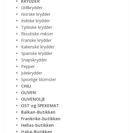
KRYDDER
Grillkrydder
Norske krydder
Indiske krydder
Tyrkiske krydder
Eksotiske mikser
Franske krydder
Italienske krydder
Spanske krydder
Snapskrydder
Pepper
Julekrydder
Spiselige blomster
CHILI
OLIVEN
OLIVENOLJE
OST og SPEKEMAT
Balkan-Butikken
Frankrike-butikken
Hellas-butikken
Italia-Butikken