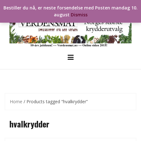
Skip
Bestiller du nå, er neste forsendelse med Posten mandag 10.
to
august
Dismiss
content
Home
/ Products tagged “hvalkrydder”
hvalkrydder