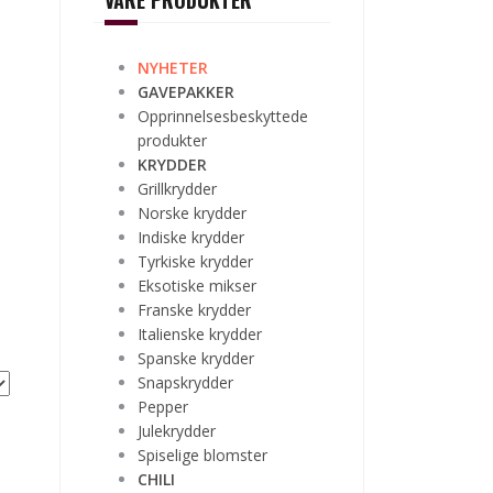
VÅRE PRODUKTER
NYHETER
GAVEPAKKER
Opprinnelsesbeskyttede
produkter
KRYDDER
Grillkrydder
Norske krydder
Indiske krydder
Tyrkiske krydder
Eksotiske mikser
Franske krydder
Italienske krydder
Spanske krydder
Snapskrydder
Pepper
Julekrydder
Spiselige blomster
CHILI