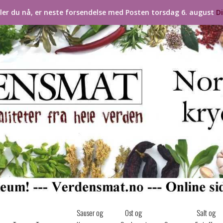
ller du nå, er neste forsendelse med Posten torsdag 6. august
D
Sauser og
Ost og
Salt og