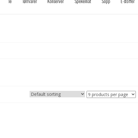
Te
Tørrvarer
Konserver
Spekemat
Sopp
E-stoffer