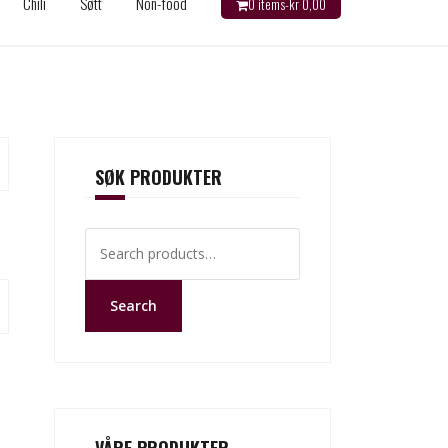
Chili
Søtt
Non-food
0 items-
kr
0,00
SØK PRODUKTER
Search
for:
Search