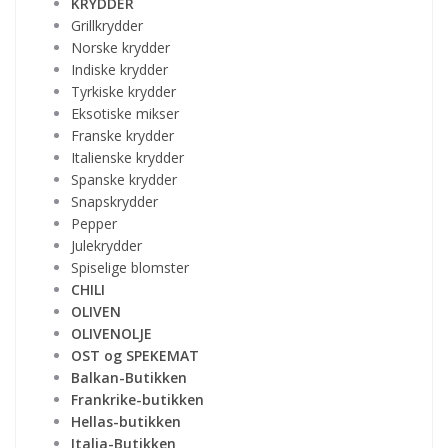
KRYDDER
Grillkrydder
Norske krydder
Indiske krydder
Tyrkiske krydder
Eksotiske mikser
Franske krydder
Italienske krydder
Spanske krydder
Snapskrydder
Pepper
Julekrydder
Spiselige blomster
CHILI
OLIVEN
OLIVENOLJE
OST og SPEKEMAT
Balkan-Butikken
Frankrike-butikken
Hellas-butikken
Italia-Butikken