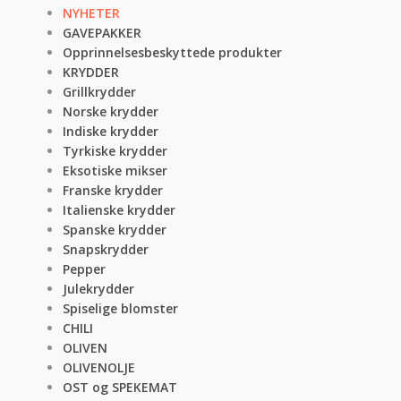
NYHETER
GAVEPAKKER
Opprinnelsesbeskyttede produkter
KRYDDER
Grillkrydder
Norske krydder
Indiske krydder
Tyrkiske krydder
Eksotiske mikser
Franske krydder
Italienske krydder
Spanske krydder
Snapskrydder
Pepper
Julekrydder
Spiselige blomster
CHILI
OLIVEN
OLIVENOLJE
OST og SPEKEMAT