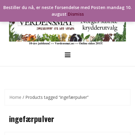
Skip
Bestiller du nå, er neste forsendelse med Posten mandag 10.
to
august
Dismiss
content
Home
/ Products tagged “ingefærpulver”
ingefærpulver