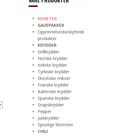
VÅRE PRODUKTER
NYHETER
GAVEPAKKER
Opprinnelsesbeskyttede
produkter
KRYDDER
Grillkrydder
Norske krydder
Indiske krydder
Tyrkiske krydder
Eksotiske mikser
Franske krydder
Italienske krydder
Spanske krydder
Snapskrydder
Pepper
Julekrydder
Spiselige blomster
CHILI