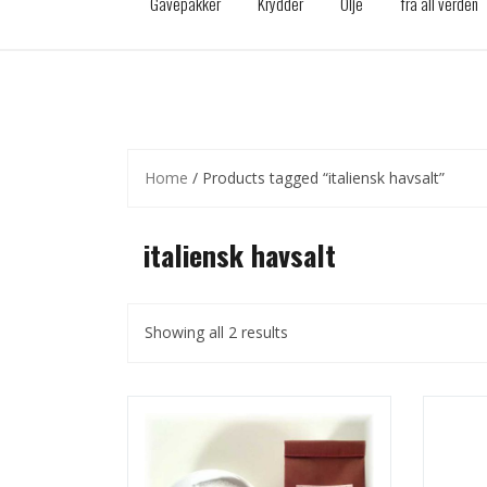
Gavepakker
Krydder
Olje
fra all verden
Home
/ Products tagged “italiensk havsalt”
italiensk havsalt
Showing all 2 results