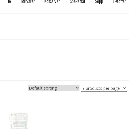
Te
Tørrvarer
Konserver
Spekemat
Sopp
E-stoffer