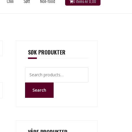
Chili
Søtt
Non-food
0 items-
kr
0,00
SØK PRODUKTER
Search
for:
Search