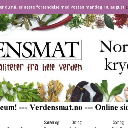
ler du nå, er neste forsendelse med Posten mandag 10. august
D
Sauser og
Ost og
Salt og