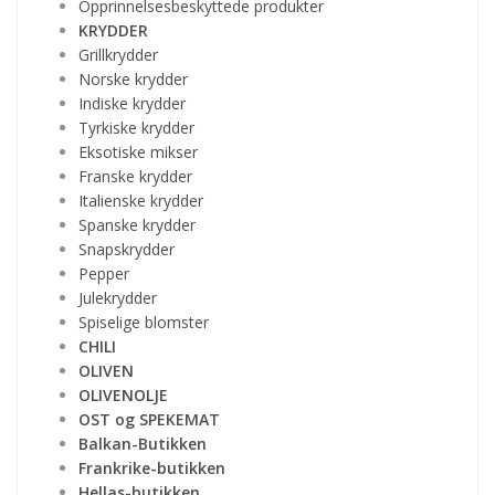
Opprinnelsesbeskyttede produkter
KRYDDER
Grillkrydder
Norske krydder
Indiske krydder
Tyrkiske krydder
Eksotiske mikser
Franske krydder
Italienske krydder
Spanske krydder
Snapskrydder
Pepper
Julekrydder
Spiselige blomster
CHILI
OLIVEN
OLIVENOLJE
OST og SPEKEMAT
Balkan-Butikken
Frankrike-butikken
Hellas-butikken