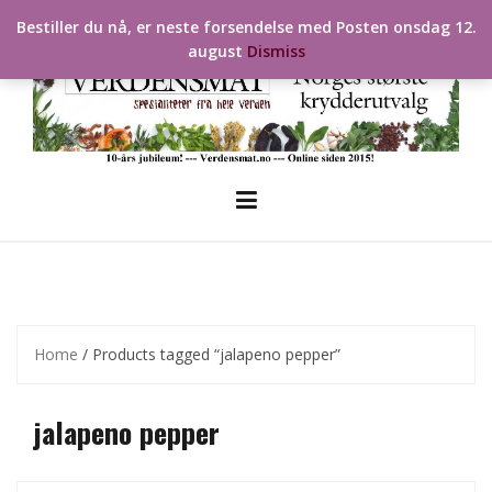
Skip
Bestiller du nå, er neste forsendelse med Posten onsdag 12.
to
august
Dismiss
content
Home
/ Products tagged “jalapeno pepper”
jalapeno pepper