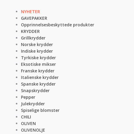
NYHETER
GAVEPAKKER
Opprinnelsesbeskyttede produkter
KRYDDER
Grillkrydder
Norske krydder
Indiske krydder
Tyrkiske krydder
Eksotiske mikser
Franske krydder
Italienske krydder
Spanske krydder
Snapskrydder
Pepper
Julekrydder
Spiselige blomster
CHILI
OLIVEN
OLIVENOLJE