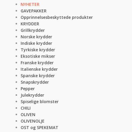
NYHETER
GAVEPAKKER
Opprinnelsesbeskyttede produkter
KRYDDER
Grillkrydder
Norske krydder
Indiske krydder
Tyrkiske krydder
Eksotiske mikser
Franske krydder
Italienske krydder
Spanske krydder
Snapskrydder
Pepper
Julekrydder
Spiselige blomster
CHILI
OLIVEN
OLIVENOLJE
OST og SPEKEMAT