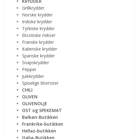
KRYDDER
Grillkrydder
Norske krydder
Indiske krydder
Tyrkiske krydder
Eksotiske mikser
Franske krydder
Italienske krydder
Spanske krydder
Snapskrydder
Pepper
Julekrydder
Spiselige blomster
CHILI
OLIVEN
OLIVENOLJE
OST og SPEKEMAT
Balkan-Butikken
Frankrike-butikken
Hellas-butikken
Italia-Butikken