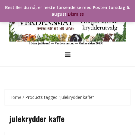
Skip
Bestiller du nå, er neste forsendelse med Posten torsdag 6.
to
august
Dismiss
content
Home
/ Products tagged “julekrydder kaffe”
julekrydder kaffe