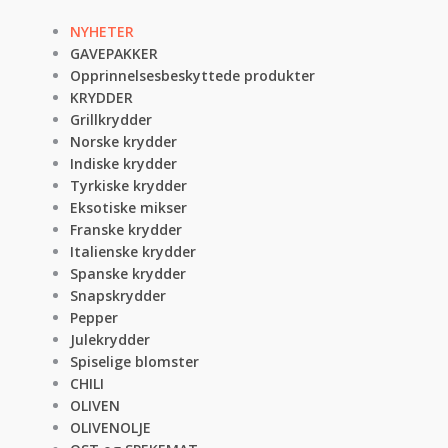
NYHETER
GAVEPAKKER
Opprinnelsesbeskyttede produkter
KRYDDER
Grillkrydder
Norske krydder
Indiske krydder
Tyrkiske krydder
Eksotiske mikser
Franske krydder
Italienske krydder
Spanske krydder
Snapskrydder
Pepper
Julekrydder
Spiselige blomster
CHILI
OLIVEN
OLIVENOLJE