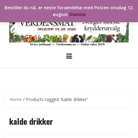
Skip
Bestiller du nå, er neste forsendelse med Posten onsdag 12.
to
august
Dismiss
content
Home
/ Products tagged “kalde drikker”
kalde drikker