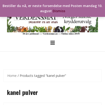
Skip
Bestiller du nå, er neste forsendelse med Posten mandag 10.
to
august
Dismiss
content
Home
/ Products tagged “kanel pulver”
kanel pulver