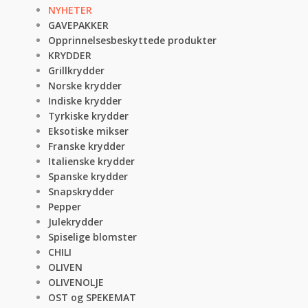
NYHETER
GAVEPAKKER
Opprinnelsesbeskyttede produkter
KRYDDER
Grillkrydder
Norske krydder
Indiske krydder
Tyrkiske krydder
Eksotiske mikser
Franske krydder
Italienske krydder
Spanske krydder
Snapskrydder
Pepper
Julekrydder
Spiselige blomster
CHILI
OLIVEN
OLIVENOLJE
OST og SPEKEMAT