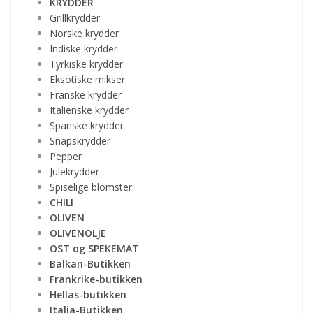
KRYDDER
Grillkrydder
Norske krydder
Indiske krydder
Tyrkiske krydder
Eksotiske mikser
Franske krydder
Italienske krydder
Spanske krydder
Snapskrydder
Pepper
Julekrydder
Spiselige blomster
CHILI
OLIVEN
OLIVENOLJE
OST og SPEKEMAT
Balkan-Butikken
Frankrike-butikken
Hellas-butikken
Italia-Butikken