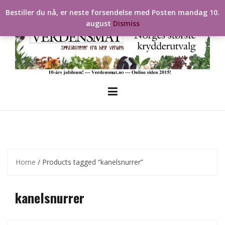
Skip
Bestiller du nå, er neste forsendelse med Posten mandag 10.
to
august
Dismiss
content
Home
/ Products tagged “kanelsnurrer”
kanelsnurrer