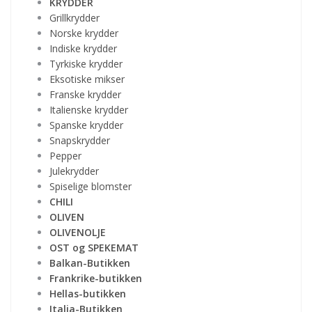
KRYDDER
Grillkrydder
Norske krydder
Indiske krydder
Tyrkiske krydder
Eksotiske mikser
Franske krydder
Italienske krydder
Spanske krydder
Snapskrydder
Pepper
Julekrydder
Spiselige blomster
CHILI
OLIVEN
OLIVENOLJE
OST og SPEKEMAT
Balkan-Butikken
Frankrike-butikken
Hellas-butikken
Italia-Butikken