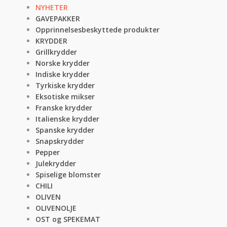
NYHETER
GAVEPAKKER
Opprinnelsesbeskyttede produkter
KRYDDER
Grillkrydder
Norske krydder
Indiske krydder
Tyrkiske krydder
Eksotiske mikser
Franske krydder
Italienske krydder
Spanske krydder
Snapskrydder
Pepper
Julekrydder
Spiselige blomster
CHILI
OLIVEN
OLIVENOLJE
OST og SPEKEMAT