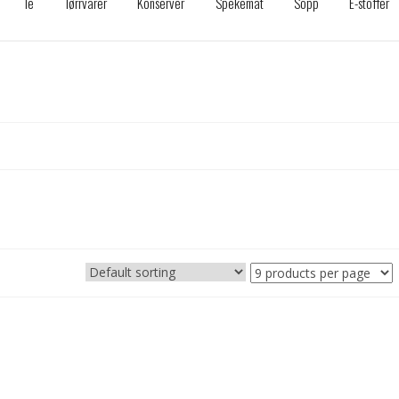
Te
Tørrvarer
Konserver
Spekemat
Sopp
E-stoffer