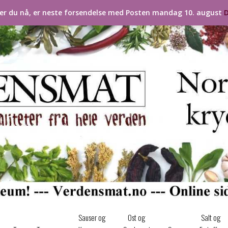
ler du nå, er neste forsendelse med Posten mandag 10. august
D
Sauser og
Ost og
Salt og