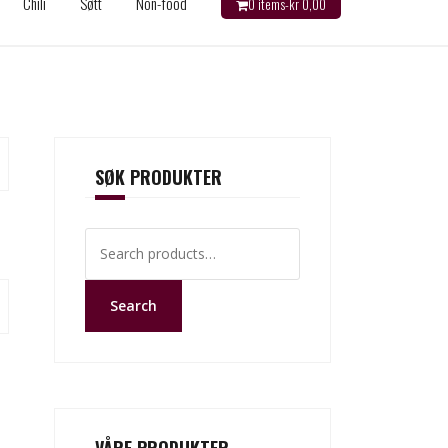
Chili
Søtt
Non-food
0 items-
kr
0,00
SØK PRODUKTER
Search
for:
Search