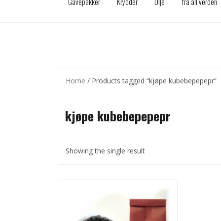
Gavepakker
Krydder
Olje
fra all verden
Home
/ Products tagged “kjøpe kubebepepepr”
kjøpe kubebepepepr
Showing the single result