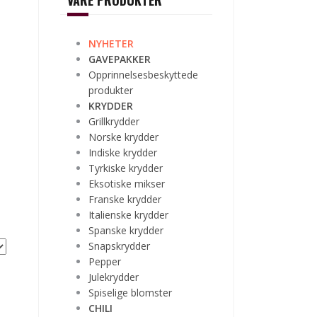
VÅRE PRODUKTER
NYHETER
GAVEPAKKER
Opprinnelsesbeskyttede
produkter
KRYDDER
Grillkrydder
Norske krydder
Indiske krydder
Tyrkiske krydder
Eksotiske mikser
Franske krydder
Italienske krydder
Spanske krydder
Snapskrydder
Pepper
Julekrydder
Spiselige blomster
CHILI