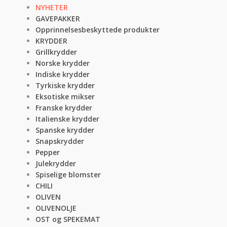
NYHETER
GAVEPAKKER
Opprinnelsesbeskyttede produkter
KRYDDER
Grillkrydder
Norske krydder
Indiske krydder
Tyrkiske krydder
Eksotiske mikser
Franske krydder
Italienske krydder
Spanske krydder
Snapskrydder
Pepper
Julekrydder
Spiselige blomster
CHILI
OLIVEN
OLIVENOLJE
OST og SPEKEMAT