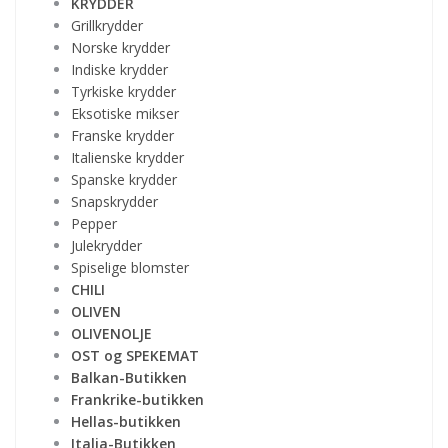
KRYDDER
Grillkrydder
Norske krydder
Indiske krydder
Tyrkiske krydder
Eksotiske mikser
Franske krydder
Italienske krydder
Spanske krydder
Snapskrydder
Pepper
Julekrydder
Spiselige blomster
CHILI
OLIVEN
OLIVENOLJE
OST og SPEKEMAT
Balkan-Butikken
Frankrike-butikken
Hellas-butikken
Italia-Butikken