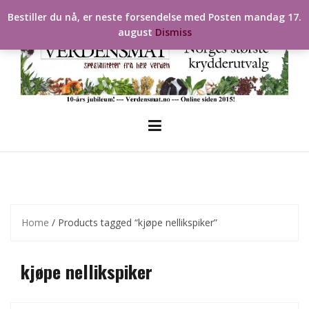
Skip
Bestiller du nå, er neste forsendelse med Posten mandag 17.
to
august
Dismiss
content
Home
/ Products tagged “kjøpe nellikspiker”
kjøpe nellikspiker