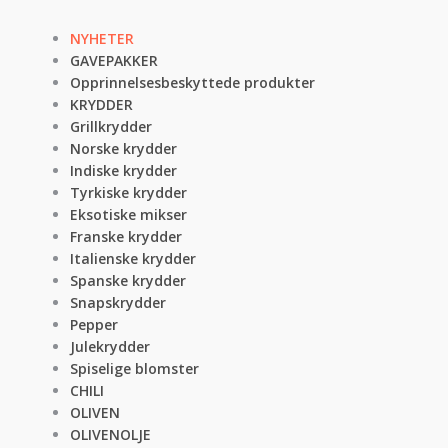
NYHETER
GAVEPAKKER
Opprinnelsesbeskyttede produkter
KRYDDER
Grillkrydder
Norske krydder
Indiske krydder
Tyrkiske krydder
Eksotiske mikser
Franske krydder
Italienske krydder
Spanske krydder
Snapskrydder
Pepper
Julekrydder
Spiselige blomster
CHILI
OLIVEN
OLIVENOLJE