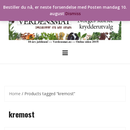
Skip
Bestiller du nå, er neste forsendelse med Posten mandag 10.
to
august
Dismiss
content
Home
/ Products tagged “kremost”
kremost