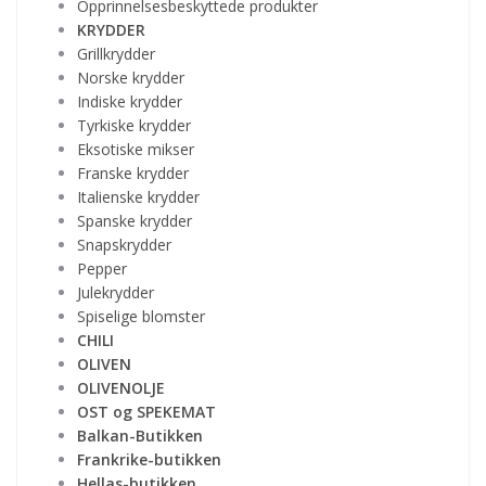
Opprinnelsesbeskyttede produkter
KRYDDER
Grillkrydder
Norske krydder
Indiske krydder
Tyrkiske krydder
Eksotiske mikser
Franske krydder
Italienske krydder
Spanske krydder
Snapskrydder
Pepper
Julekrydder
Spiselige blomster
CHILI
OLIVEN
OLIVENOLJE
OST og SPEKEMAT
Balkan-Butikken
Frankrike-butikken
Hellas-butikken