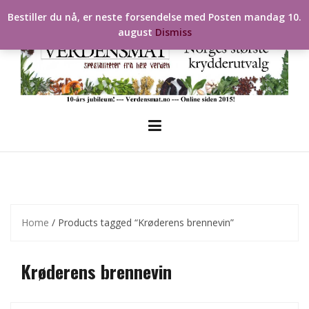
Skip
Bestiller du nå, er neste forsendelse med Posten mandag 10.
to
august
Dismiss
content
Home
/ Products tagged “Krøderens brennevin”
Krøderens brennevin