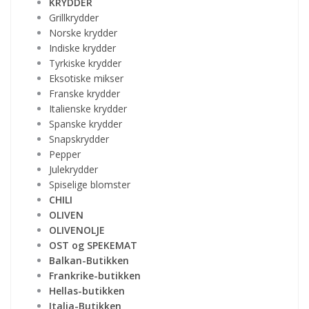
KRYDDER
Grillkrydder
Norske krydder
Indiske krydder
Tyrkiske krydder
Eksotiske mikser
Franske krydder
Italienske krydder
Spanske krydder
Snapskrydder
Pepper
Julekrydder
Spiselige blomster
CHILI
OLIVEN
OLIVENOLJE
OST og SPEKEMAT
Balkan-Butikken
Frankrike-butikken
Hellas-butikken
Italia-Butikken