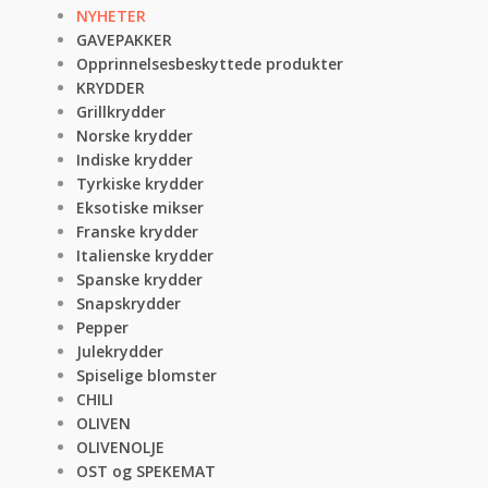
NYHETER
GAVEPAKKER
Opprinnelsesbeskyttede produkter
KRYDDER
Grillkrydder
Norske krydder
Indiske krydder
Tyrkiske krydder
Eksotiske mikser
Franske krydder
Italienske krydder
Spanske krydder
Snapskrydder
Pepper
Julekrydder
Spiselige blomster
CHILI
OLIVEN
OLIVENOLJE
OST og SPEKEMAT