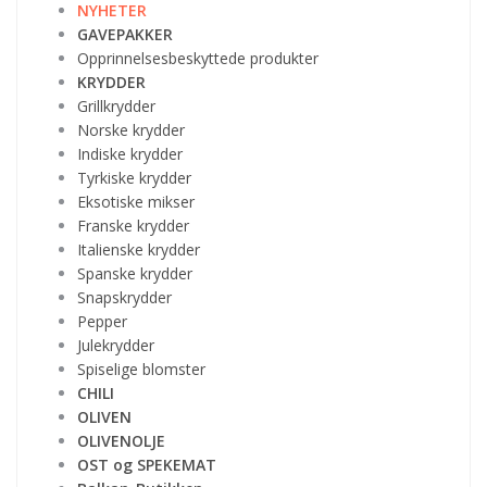
NYHETER
GAVEPAKKER
Opprinnelsesbeskyttede produkter
KRYDDER
Grillkrydder
Norske krydder
Indiske krydder
Tyrkiske krydder
Eksotiske mikser
Franske krydder
Italienske krydder
Spanske krydder
Snapskrydder
Pepper
Julekrydder
Spiselige blomster
CHILI
OLIVEN
OLIVENOLJE
OST og SPEKEMAT