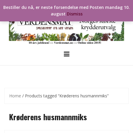
Skip
Bestiller du nå, er neste forsendelse med Posten mandag 10.
to
august
Dismiss
content
Home
/ Products tagged “Krøderens husmannmiks”
Krøderens husmannmiks