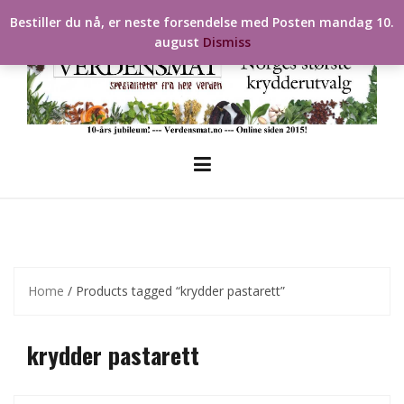
Skip
Bestiller du nå, er neste forsendelse med Posten mandag 10.
to
august
Dismiss
content
Home
/ Products tagged “krydder pastarett”
krydder pastarett