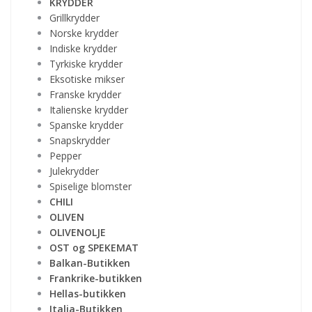
KRYDDER
Grillkrydder
Norske krydder
Indiske krydder
Tyrkiske krydder
Eksotiske mikser
Franske krydder
Italienske krydder
Spanske krydder
Snapskrydder
Pepper
Julekrydder
Spiselige blomster
CHILI
OLIVEN
OLIVENOLJE
OST og SPEKEMAT
Balkan-Butikken
Frankrike-butikken
Hellas-butikken
Italia-Butikken