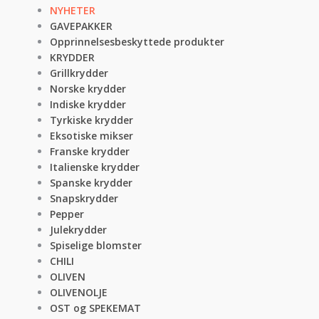
NYHETER
GAVEPAKKER
Opprinnelsesbeskyttede produkter
KRYDDER
Grillkrydder
Norske krydder
Indiske krydder
Tyrkiske krydder
Eksotiske mikser
Franske krydder
Italienske krydder
Spanske krydder
Snapskrydder
Pepper
Julekrydder
Spiselige blomster
CHILI
OLIVEN
OLIVENOLJE
OST og SPEKEMAT