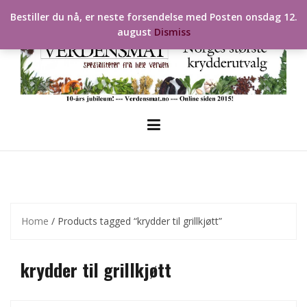
Skip
Bestiller du nå, er neste forsendelse med Posten onsdag 12.
to
august
Dismiss
content
Home
/ Products tagged “krydder til grillkjøtt”
krydder til grillkjøtt