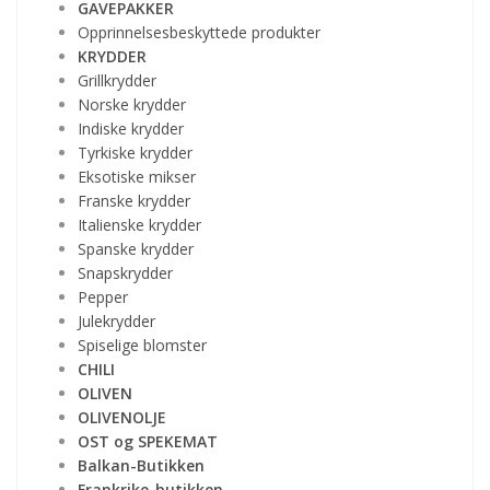
GAVEPAKKER
Opprinnelsesbeskyttede produkter
KRYDDER
Grillkrydder
Norske krydder
Indiske krydder
Tyrkiske krydder
Eksotiske mikser
Franske krydder
Italienske krydder
Spanske krydder
Snapskrydder
Pepper
Julekrydder
Spiselige blomster
CHILI
OLIVEN
OLIVENOLJE
OST og SPEKEMAT
Balkan-Butikken
Frankrike-butikken