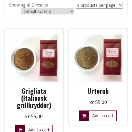
Showing all 2 results
Grigliata
Urterub
(Italiensk
kr
55,00
grillkrydder)
Add to cart
kr
55,00
Add to cart