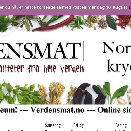
ler du nå, er neste forsendelse med Posten mandag 10. august
D
Sauser og
Ost og
Salt og