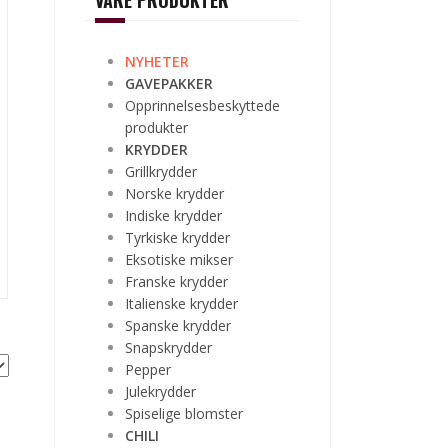
VÅRE PRODUKTER
NYHETER
GAVEPAKKER
Opprinnelsesbeskyttede
produkter
KRYDDER
Grillkrydder
Norske krydder
Indiske krydder
Tyrkiske krydder
Eksotiske mikser
Franske krydder
Italienske krydder
Spanske krydder
Snapskrydder
Pepper
Julekrydder
Spiselige blomster
CHILI