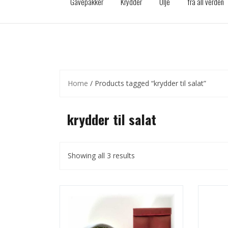
Gavepakker
Krydder
Olje
fra all verden
Home
/ Products tagged “krydder til salat”
krydder til salat
Showing all 3 results