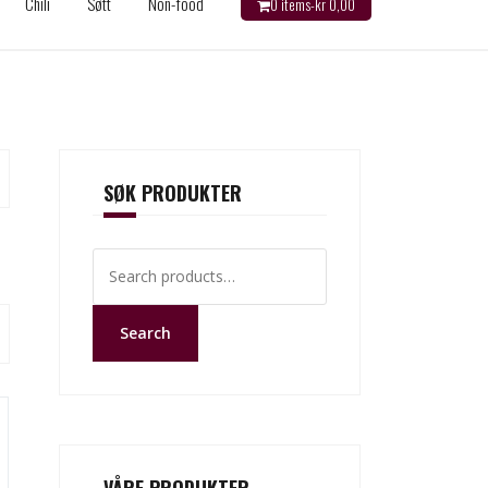
Chili
Søtt
Non-food
0 items-
kr
0,00
SØK PRODUKTER
Search
for:
Search