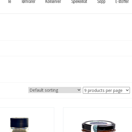
Te
Tørrvarer
Konserver
Spekemat
Sopp
E-stoffer