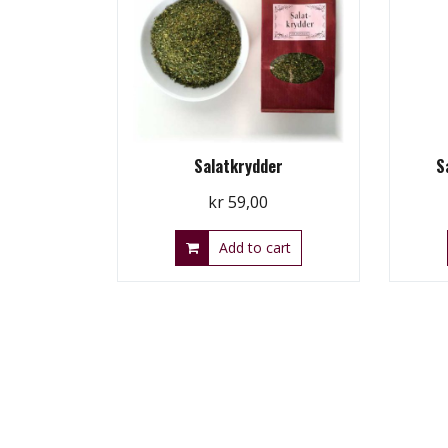
Salatkrydder
S
kr
59,00
Add to cart