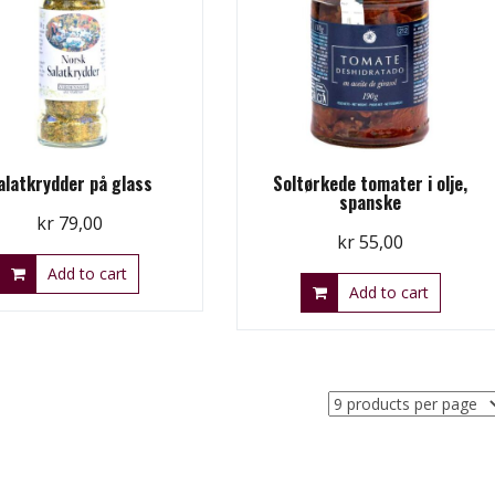
alatkrydder på glass
Soltørkede tomater i olje,
spanske
kr
79,00
kr
55,00
Add to cart
Add to cart