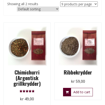
Showing all 2 results
Chimichurri
Ribbekrydder
(Argentisk
kr
59,00
grillkrydder)
Add to cart
Rated
kr
49,00
5.00
out of 5