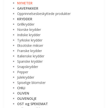
NYHETER
GAVEPAKKER
Opprinnelsesbeskyttede produkter
KRYDDER
Grillkrydder
Norske krydder
Indiske krydder
Tyrkiske krydder
Eksotiske mikser
Franske krydder
Italienske krydder
Spanske krydder
Snapskrydder
Pepper
Julekrydder
Spiselige blomster
CHILI
OLIVEN
OLIVENOLJE
OST og SPEKEMAT