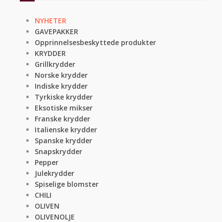
NYHETER
GAVEPAKKER
Opprinnelsesbeskyttede produkter
KRYDDER
Grillkrydder
Norske krydder
Indiske krydder
Tyrkiske krydder
Eksotiske mikser
Franske krydder
Italienske krydder
Spanske krydder
Snapskrydder
Pepper
Julekrydder
Spiselige blomster
CHILI
OLIVEN
OLIVENOLJE