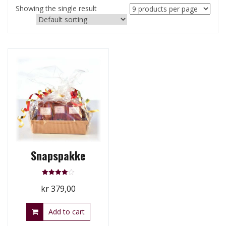
Showing the single result
Snapspakke
Rated
kr
379,00
4.00
out of 5
Add to cart